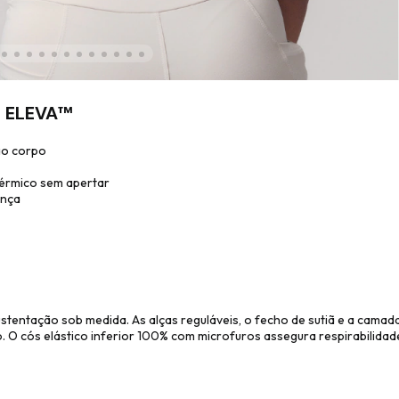
o ELEVA™
ao corpo
térmico sem apertar
ança
tentação sob medida. As alças reguláveis, o fecho de sutiã e a cama
 cós elástico inferior 100% com microfuros assegura respirabilidade 