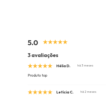
5.0
3 avaliações
Hélia D.
há 3 meses
Produto top
Letícia C.
há 2 meses