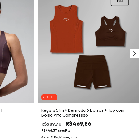
20
% OFF
NT™
Regata Slim + Bermuda 6 Bolsos + Top com
Bolso Alta Compressão
R$469,86
R$589,70
R$446,37
com
Pix
3
x de
R$156,62
sem juros