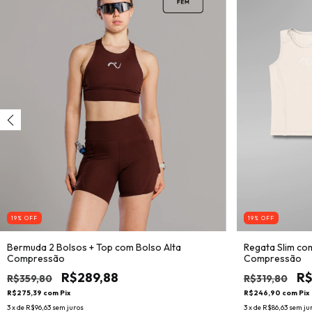
19
% OFF
19
% OFF
Bermuda 2 Bolsos + Top com Bolso Alta
Regata Slim co
Compressão
Compressão
R$289,88
R$
R$359,80
R$319,80
R$275,39
com
Pix
R$246,90
com
Pix
3
x de
R$96,63
sem juros
3
x de
R$86,63
sem ju