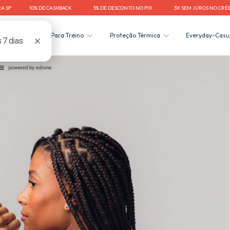
0% DE CASHBACK⠀⠀⠀⠀⠀⠀5% DE DESCONTO NO PIX⠀⠀⠀⠀⠀⠀3X SEM JUROS NO CRÉDITO⠀⠀⠀⠀⠀⠀FR
a Corrida
Para Treino
Proteção Térmica
Everyday-Casu