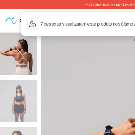
FRETE GRÁTIS ACIMA DE R$299 PARA SP⠀⠀⠀⠀⠀1
Aniversário SNUGG - 40% Off
Par