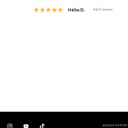
Hélia D.
há 3 meses
ACESSO RÁPIDO 