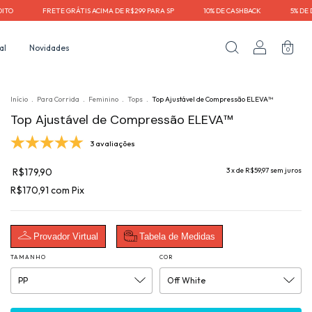
ETE GRÁTIS ACIMA DE R$299 PARA SP⠀⠀⠀⠀⠀⠀10% DE CASHBACK⠀⠀⠀⠀⠀⠀5% DE DESCONTO NO
al
Novidades
0
Início
.
Para Corrida
.
Feminino
.
Tops
.
Top Ajustável de Compressão ELEVA™
Top Ajustável de Compressão ELEVA™
3 avaliações
R$179,90
3
x de
R$59,97
sem juros
R$170,91
com
Pix
Provador Virtual
Tabela de Medidas
TAMANHO
COR