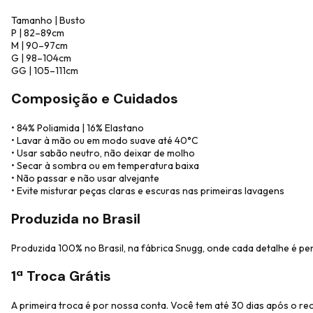
Tamanho | Busto
P | 82–89cm
M | 90–97cm
G | 98–104cm
GG | 105–111cm
Composição e Cuidados
• 84% Poliamida | 16% Elastano
• Lavar à mão ou em modo suave até 40°C
• Usar sabão neutro, não deixar de molho
• Secar à sombra ou em temperatura baixa
• Não passar e não usar alvejante
• Evite misturar peças claras e escuras nas primeiras lavagens
Produzida no Brasil
Produzida 100% no Brasil, na fábrica Snugg, onde cada detalhe é pe
1ª Troca Grátis
A primeira troca é por nossa conta. Você tem até 30 dias após o re