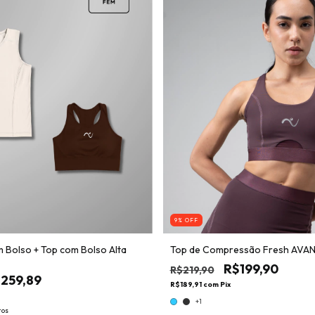
9
% OFF
m Bolso + Top com Bolso Alta
Top de Compressão Fresh AVA
R$199,90
R$219,90
259,89
R$189,91
com
Pix
+1
ros