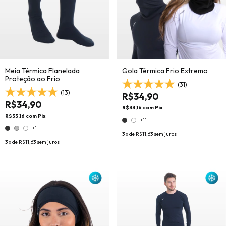
Meia Térmica Flanelada
Gola Térmica Frio Extremo
Proteção ao Frio
(31)
(13)
R$34,90
R$34,90
R$33,16
com
Pix
R$33,16
com
Pix
+11
+1
3
x de
R$11,63
sem juros
3
x de
R$11,63
sem juros