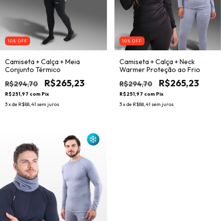
10
% OFF
10
% OFF
Camiseta + Calça + Meia
Camiseta + Calça + Neck
Conjunto Térmico
Warmer Proteção ao Frio
R$265,23
R$265,23
R$294,70
R$294,70
R$251,97
com
Pix
R$251,97
com
Pix
3
x de
R$88,41
sem juros
3
x de
R$88,41
sem juros