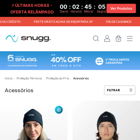
⚡ ÚLTIMAS HORAS -
00
:
02
:
45
:
05
Ver Produtos
OFERTA RELÂMPAGO
Dia(s)
Hora(s)
Min(s)
Seg(s)
 NO CRÉDITO⠀⠀⠀⠀⠀⠀FRETE GRÁTIS ACIMA DE R$299 PARA SP⠀⠀⠀⠀⠀⠀10% DE CASHBACK⠀⠀⠀⠀⠀
0
Início
.
Proteção Térmica
.
Proteção ao Frio
.
Acessórios
Acessórios
FILTRAR