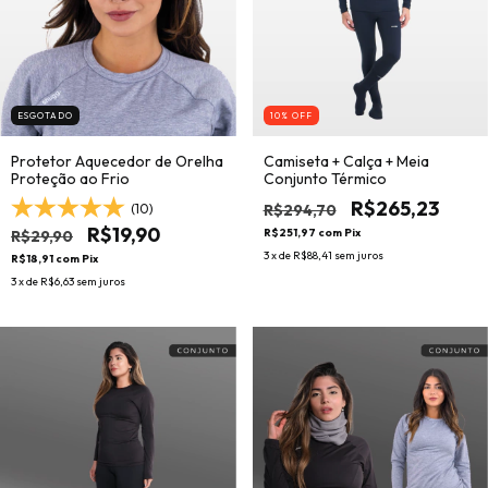
ESGOTADO
10
% OFF
Protetor Aquecedor de Orelha
Camiseta + Calça + Meia
Proteção ao Frio
Conjunto Térmico
R$265,23
R$294,70
(10)
R$19,90
R$251,97
com
Pix
R$29,90
3
x de
R$88,41
sem juros
R$18,91
com
Pix
3
x de
R$6,63
sem juros