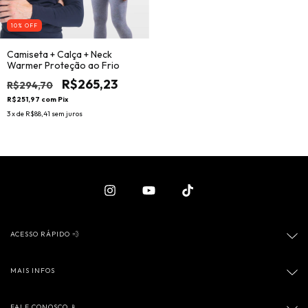
10
% OFF
Camiseta + Calça + Neck
Warmer Proteção ao Frio
R$265,23
R$294,70
R$251,97
com
Pix
3
x de
R$88,41
sem juros
ACESSO RÁPIDO 💨
MAIS INFOS
FALE CONOSCO 📱