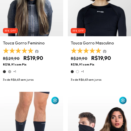
33
% OFF
33
% OFF
Touca Gorro Feminino
Touca Gorro Masculino
(1)
(1)
R$19,90
R$19,90
R$29,90
R$29,90
R$18,91
com
Pix
R$18,91
com
Pix
+1
+1
3
x de
R$6,63
sem juros
3
x de
R$6,63
sem juros