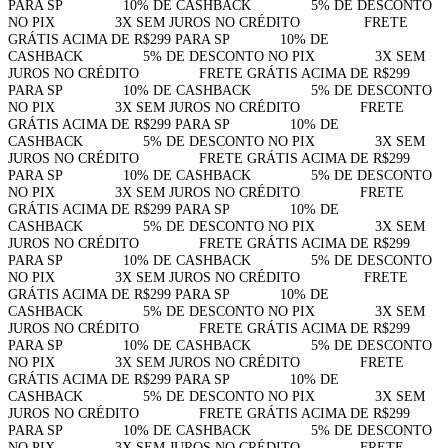
PARA SP⠀⠀⠀⠀⠀⠀10% DE CASHBACK⠀⠀⠀⠀⠀⠀5% DE DESCONTO
NO PIX⠀⠀⠀⠀⠀⠀3X SEM JUROS NO CRÉDITO⠀⠀⠀⠀⠀⠀
FRETE
GRÁTIS ACIMA DE R$299 PARA SP⠀⠀⠀⠀⠀10% DE
CASHBACK⠀⠀⠀⠀⠀⠀5% DE DESCONTO NO PIX⠀⠀⠀⠀⠀⠀3X SEM
JUROS NO CRÉDITO⠀⠀⠀⠀⠀⠀FRETE GRÁTIS ACIMA DE R$299
PARA SP⠀⠀⠀⠀⠀⠀10% DE CASHBACK⠀⠀⠀⠀⠀⠀5% DE DESCONTO
NO PIX⠀⠀⠀⠀⠀⠀3X SEM JUROS NO CRÉDITO⠀⠀⠀⠀⠀⠀FRETE
GRÁTIS ACIMA DE R$299 PARA SP⠀⠀⠀⠀⠀⠀10% DE
CASHBACK⠀⠀⠀⠀⠀⠀5% DE DESCONTO NO PIX⠀⠀⠀⠀⠀⠀3X SEM
JUROS NO CRÉDITO⠀⠀⠀⠀⠀⠀FRETE GRÁTIS ACIMA DE R$299
PARA SP⠀⠀⠀⠀⠀⠀10% DE CASHBACK⠀⠀⠀⠀⠀⠀5% DE DESCONTO
NO PIX⠀⠀⠀⠀⠀⠀3X SEM JUROS NO CRÉDITO⠀⠀⠀⠀⠀⠀FRETE
GRÁTIS ACIMA DE R$299 PARA SP⠀⠀⠀⠀⠀⠀10% DE
CASHBACK⠀⠀⠀⠀⠀⠀5% DE DESCONTO NO PIX⠀⠀⠀⠀⠀⠀3X SEM
JUROS NO CRÉDITO⠀⠀⠀⠀⠀⠀FRETE GRÁTIS ACIMA DE R$299
PARA SP⠀⠀⠀⠀⠀⠀10% DE CASHBACK⠀⠀⠀⠀⠀⠀5% DE DESCONTO
NO PIX⠀⠀⠀⠀⠀⠀3X SEM JUROS NO CRÉDITO⠀⠀⠀⠀⠀⠀
FRETE
GRÁTIS ACIMA DE R$299 PARA SP⠀⠀⠀⠀⠀10% DE
CASHBACK⠀⠀⠀⠀⠀⠀5% DE DESCONTO NO PIX⠀⠀⠀⠀⠀⠀3X SEM
JUROS NO CRÉDITO⠀⠀⠀⠀⠀⠀FRETE GRÁTIS ACIMA DE R$299
PARA SP⠀⠀⠀⠀⠀⠀10% DE CASHBACK⠀⠀⠀⠀⠀⠀5% DE DESCONTO
NO PIX⠀⠀⠀⠀⠀⠀3X SEM JUROS NO CRÉDITO⠀⠀⠀⠀⠀⠀FRETE
GRÁTIS ACIMA DE R$299 PARA SP⠀⠀⠀⠀⠀⠀10% DE
CASHBACK⠀⠀⠀⠀⠀⠀5% DE DESCONTO NO PIX⠀⠀⠀⠀⠀⠀3X SEM
JUROS NO CRÉDITO⠀⠀⠀⠀⠀⠀FRETE GRÁTIS ACIMA DE R$299
PARA SP⠀⠀⠀⠀⠀⠀10% DE CASHBACK⠀⠀⠀⠀⠀⠀5% DE DESCONTO
NO PIX⠀⠀⠀⠀⠀⠀3X SEM JUROS NO CRÉDITO⠀⠀⠀⠀⠀⠀FRETE