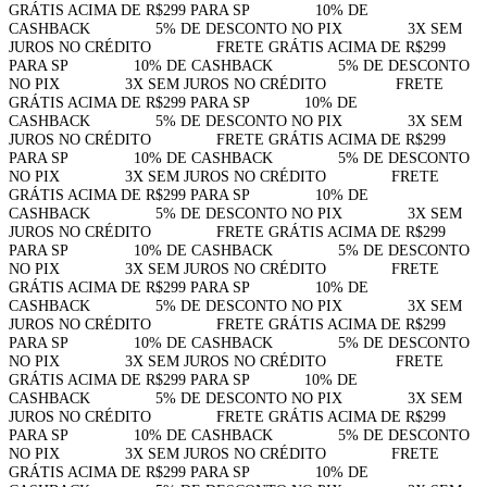
GRÁTIS ACIMA DE R$299 PARA SP⠀⠀⠀⠀⠀⠀10% DE
CASHBACK⠀⠀⠀⠀⠀⠀5% DE DESCONTO NO PIX⠀⠀⠀⠀⠀⠀3X SEM
JUROS NO CRÉDITO⠀⠀⠀⠀⠀⠀FRETE GRÁTIS ACIMA DE R$299
PARA SP⠀⠀⠀⠀⠀⠀10% DE CASHBACK⠀⠀⠀⠀⠀⠀5% DE DESCONTO
NO PIX⠀⠀⠀⠀⠀⠀3X SEM JUROS NO CRÉDITO⠀⠀⠀⠀⠀⠀
FRETE
GRÁTIS ACIMA DE R$299 PARA SP⠀⠀⠀⠀⠀10% DE
CASHBACK⠀⠀⠀⠀⠀⠀5% DE DESCONTO NO PIX⠀⠀⠀⠀⠀⠀3X SEM
JUROS NO CRÉDITO⠀⠀⠀⠀⠀⠀FRETE GRÁTIS ACIMA DE R$299
PARA SP⠀⠀⠀⠀⠀⠀10% DE CASHBACK⠀⠀⠀⠀⠀⠀5% DE DESCONTO
NO PIX⠀⠀⠀⠀⠀⠀3X SEM JUROS NO CRÉDITO⠀⠀⠀⠀⠀⠀FRETE
GRÁTIS ACIMA DE R$299 PARA SP⠀⠀⠀⠀⠀⠀10% DE
CASHBACK⠀⠀⠀⠀⠀⠀5% DE DESCONTO NO PIX⠀⠀⠀⠀⠀⠀3X SEM
JUROS NO CRÉDITO⠀⠀⠀⠀⠀⠀FRETE GRÁTIS ACIMA DE R$299
PARA SP⠀⠀⠀⠀⠀⠀10% DE CASHBACK⠀⠀⠀⠀⠀⠀5% DE DESCONTO
NO PIX⠀⠀⠀⠀⠀⠀3X SEM JUROS NO CRÉDITO⠀⠀⠀⠀⠀⠀FRETE
GRÁTIS ACIMA DE R$299 PARA SP⠀⠀⠀⠀⠀⠀10% DE
CASHBACK⠀⠀⠀⠀⠀⠀5% DE DESCONTO NO PIX⠀⠀⠀⠀⠀⠀3X SEM
JUROS NO CRÉDITO⠀⠀⠀⠀⠀⠀FRETE GRÁTIS ACIMA DE R$299
PARA SP⠀⠀⠀⠀⠀⠀10% DE CASHBACK⠀⠀⠀⠀⠀⠀5% DE DESCONTO
NO PIX⠀⠀⠀⠀⠀⠀3X SEM JUROS NO CRÉDITO⠀⠀⠀⠀⠀⠀
FRETE
GRÁTIS ACIMA DE R$299 PARA SP⠀⠀⠀⠀⠀10% DE
CASHBACK⠀⠀⠀⠀⠀⠀5% DE DESCONTO NO PIX⠀⠀⠀⠀⠀⠀3X SEM
JUROS NO CRÉDITO⠀⠀⠀⠀⠀⠀FRETE GRÁTIS ACIMA DE R$299
PARA SP⠀⠀⠀⠀⠀⠀10% DE CASHBACK⠀⠀⠀⠀⠀⠀5% DE DESCONTO
NO PIX⠀⠀⠀⠀⠀⠀3X SEM JUROS NO CRÉDITO⠀⠀⠀⠀⠀⠀FRETE
GRÁTIS ACIMA DE R$299 PARA SP⠀⠀⠀⠀⠀⠀10% DE