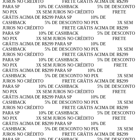
JUROS NO CRÉDITO⠀⠀⠀⠀⠀⠀FRETE GRÁTIS ACIMA DE R$299
PARA SP⠀⠀⠀⠀⠀⠀10% DE CASHBACK⠀⠀⠀⠀⠀⠀5% DE DESCONTO
NO PIX⠀⠀⠀⠀⠀⠀3X SEM JUROS NO CRÉDITO⠀⠀⠀⠀⠀⠀FRETE
GRÁTIS ACIMA DE R$299 PARA SP⠀⠀⠀⠀⠀⠀10% DE
CASHBACK⠀⠀⠀⠀⠀⠀5% DE DESCONTO NO PIX⠀⠀⠀⠀⠀⠀3X SEM
JUROS NO CRÉDITO⠀⠀⠀⠀⠀⠀FRETE GRÁTIS ACIMA DE R$299
PARA SP⠀⠀⠀⠀⠀⠀10% DE CASHBACK⠀⠀⠀⠀⠀⠀5% DE DESCONTO
NO PIX⠀⠀⠀⠀⠀⠀3X SEM JUROS NO CRÉDITO⠀⠀⠀⠀⠀⠀FRETE
GRÁTIS ACIMA DE R$299 PARA SP⠀⠀⠀⠀⠀⠀10% DE
CASHBACK⠀⠀⠀⠀⠀⠀5% DE DESCONTO NO PIX⠀⠀⠀⠀⠀⠀3X SEM
JUROS NO CRÉDITO⠀⠀⠀⠀⠀⠀FRETE GRÁTIS ACIMA DE R$299
PARA SP⠀⠀⠀⠀⠀⠀10% DE CASHBACK⠀⠀⠀⠀⠀⠀5% DE DESCONTO
NO PIX⠀⠀⠀⠀⠀⠀3X SEM JUROS NO CRÉDITO⠀⠀⠀⠀⠀⠀
FRETE
GRÁTIS ACIMA DE R$299 PARA SP⠀⠀⠀⠀⠀10% DE
CASHBACK⠀⠀⠀⠀⠀⠀5% DE DESCONTO NO PIX⠀⠀⠀⠀⠀⠀3X SEM
JUROS NO CRÉDITO⠀⠀⠀⠀⠀⠀FRETE GRÁTIS ACIMA DE R$299
PARA SP⠀⠀⠀⠀⠀⠀10% DE CASHBACK⠀⠀⠀⠀⠀⠀5% DE DESCONTO
NO PIX⠀⠀⠀⠀⠀⠀3X SEM JUROS NO CRÉDITO⠀⠀⠀⠀⠀⠀FRETE
GRÁTIS ACIMA DE R$299 PARA SP⠀⠀⠀⠀⠀⠀10% DE
CASHBACK⠀⠀⠀⠀⠀⠀5% DE DESCONTO NO PIX⠀⠀⠀⠀⠀⠀3X SEM
JUROS NO CRÉDITO⠀⠀⠀⠀⠀⠀FRETE GRÁTIS ACIMA DE R$299
PARA SP⠀⠀⠀⠀⠀⠀10% DE CASHBACK⠀⠀⠀⠀⠀⠀5% DE DESCONTO
NO PIX⠀⠀⠀⠀⠀⠀3X SEM JUROS NO CRÉDITO⠀⠀⠀⠀⠀⠀FRETE
GRÁTIS ACIMA DE R$299 PARA SP⠀⠀⠀⠀⠀⠀10% DE
CASHBACK⠀⠀⠀⠀⠀⠀5% DE DESCONTO NO PIX⠀⠀⠀⠀⠀⠀3X SEM
JUROS NO CRÉDITO⠀⠀⠀⠀⠀⠀FRETE GRÁTIS ACIMA DE R$299
PARA SP⠀⠀⠀⠀⠀⠀10% DE CASHBACK⠀⠀⠀⠀⠀⠀5% DE DESCONTO