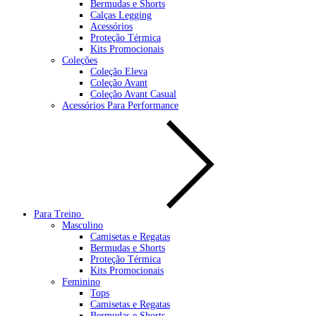
Bermudas e Shorts
Calças Legging
Acessórios
Proteção Térmica
Kits Promocionais
Coleções
Coleção Eleva
Coleção Avant
Coleção Avant Casual
Acessórios Para Performance
Para Treino
Masculino
Camisetas e Regatas
Bermudas e Shorts
Proteção Térmica
Kits Promocionais
Feminino
Tops
Camisetas e Regatas
Bermudas e Shorts