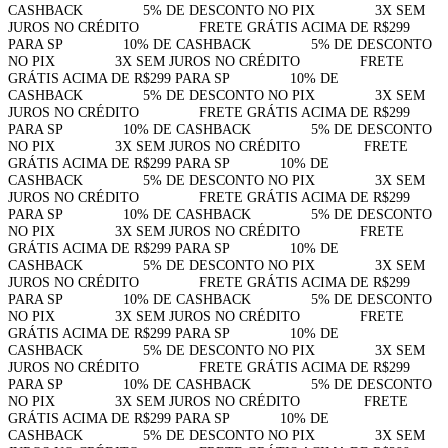
CASHBACK⠀⠀⠀⠀⠀⠀5% DE DESCONTO NO PIX⠀⠀⠀⠀⠀⠀3X SEM
JUROS NO CRÉDITO⠀⠀⠀⠀⠀⠀FRETE GRÁTIS ACIMA DE R$299
PARA SP⠀⠀⠀⠀⠀⠀10% DE CASHBACK⠀⠀⠀⠀⠀⠀5% DE DESCONTO
NO PIX⠀⠀⠀⠀⠀⠀3X SEM JUROS NO CRÉDITO⠀⠀⠀⠀⠀⠀FRETE
GRÁTIS ACIMA DE R$299 PARA SP⠀⠀⠀⠀⠀⠀10% DE
CASHBACK⠀⠀⠀⠀⠀⠀5% DE DESCONTO NO PIX⠀⠀⠀⠀⠀⠀3X SEM
JUROS NO CRÉDITO⠀⠀⠀⠀⠀⠀FRETE GRÁTIS ACIMA DE R$299
PARA SP⠀⠀⠀⠀⠀⠀10% DE CASHBACK⠀⠀⠀⠀⠀⠀5% DE DESCONTO
NO PIX⠀⠀⠀⠀⠀⠀3X SEM JUROS NO CRÉDITO⠀⠀⠀⠀⠀⠀
FRETE
GRÁTIS ACIMA DE R$299 PARA SP⠀⠀⠀⠀⠀10% DE
CASHBACK⠀⠀⠀⠀⠀⠀5% DE DESCONTO NO PIX⠀⠀⠀⠀⠀⠀3X SEM
JUROS NO CRÉDITO⠀⠀⠀⠀⠀⠀FRETE GRÁTIS ACIMA DE R$299
PARA SP⠀⠀⠀⠀⠀⠀10% DE CASHBACK⠀⠀⠀⠀⠀⠀5% DE DESCONTO
NO PIX⠀⠀⠀⠀⠀⠀3X SEM JUROS NO CRÉDITO⠀⠀⠀⠀⠀⠀FRETE
GRÁTIS ACIMA DE R$299 PARA SP⠀⠀⠀⠀⠀⠀10% DE
CASHBACK⠀⠀⠀⠀⠀⠀5% DE DESCONTO NO PIX⠀⠀⠀⠀⠀⠀3X SEM
JUROS NO CRÉDITO⠀⠀⠀⠀⠀⠀FRETE GRÁTIS ACIMA DE R$299
PARA SP⠀⠀⠀⠀⠀⠀10% DE CASHBACK⠀⠀⠀⠀⠀⠀5% DE DESCONTO
NO PIX⠀⠀⠀⠀⠀⠀3X SEM JUROS NO CRÉDITO⠀⠀⠀⠀⠀⠀FRETE
GRÁTIS ACIMA DE R$299 PARA SP⠀⠀⠀⠀⠀⠀10% DE
CASHBACK⠀⠀⠀⠀⠀⠀5% DE DESCONTO NO PIX⠀⠀⠀⠀⠀⠀3X SEM
JUROS NO CRÉDITO⠀⠀⠀⠀⠀⠀FRETE GRÁTIS ACIMA DE R$299
PARA SP⠀⠀⠀⠀⠀⠀10% DE CASHBACK⠀⠀⠀⠀⠀⠀5% DE DESCONTO
NO PIX⠀⠀⠀⠀⠀⠀3X SEM JUROS NO CRÉDITO⠀⠀⠀⠀⠀⠀
FRETE
GRÁTIS ACIMA DE R$299 PARA SP⠀⠀⠀⠀⠀10% DE
CASHBACK⠀⠀⠀⠀⠀⠀5% DE DESCONTO NO PIX⠀⠀⠀⠀⠀⠀3X SEM