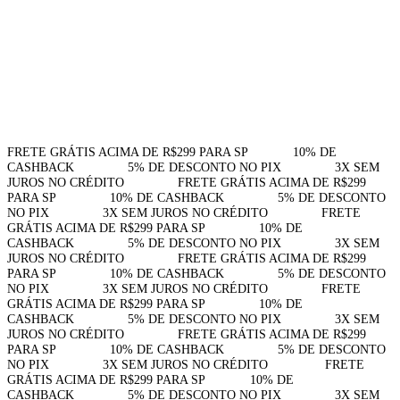
FRETE GRÁTIS ACIMA DE R$299 PARA SP⠀⠀⠀⠀⠀10% DE
CASHBACK⠀⠀⠀⠀⠀⠀5% DE DESCONTO NO PIX⠀⠀⠀⠀⠀⠀3X SEM
JUROS NO CRÉDITO⠀⠀⠀⠀⠀⠀FRETE GRÁTIS ACIMA DE R$299
PARA SP⠀⠀⠀⠀⠀⠀10% DE CASHBACK⠀⠀⠀⠀⠀⠀5% DE DESCONTO
NO PIX⠀⠀⠀⠀⠀⠀3X SEM JUROS NO CRÉDITO⠀⠀⠀⠀⠀⠀FRETE
GRÁTIS ACIMA DE R$299 PARA SP⠀⠀⠀⠀⠀⠀10% DE
CASHBACK⠀⠀⠀⠀⠀⠀5% DE DESCONTO NO PIX⠀⠀⠀⠀⠀⠀3X SEM
JUROS NO CRÉDITO⠀⠀⠀⠀⠀⠀FRETE GRÁTIS ACIMA DE R$299
PARA SP⠀⠀⠀⠀⠀⠀10% DE CASHBACK⠀⠀⠀⠀⠀⠀5% DE DESCONTO
NO PIX⠀⠀⠀⠀⠀⠀3X SEM JUROS NO CRÉDITO⠀⠀⠀⠀⠀⠀FRETE
GRÁTIS ACIMA DE R$299 PARA SP⠀⠀⠀⠀⠀⠀10% DE
CASHBACK⠀⠀⠀⠀⠀⠀5% DE DESCONTO NO PIX⠀⠀⠀⠀⠀⠀3X SEM
JUROS NO CRÉDITO⠀⠀⠀⠀⠀⠀FRETE GRÁTIS ACIMA DE R$299
PARA SP⠀⠀⠀⠀⠀⠀10% DE CASHBACK⠀⠀⠀⠀⠀⠀5% DE DESCONTO
NO PIX⠀⠀⠀⠀⠀⠀3X SEM JUROS NO CRÉDITO⠀⠀⠀⠀⠀⠀
FRETE
GRÁTIS ACIMA DE R$299 PARA SP⠀⠀⠀⠀⠀10% DE
CASHBACK⠀⠀⠀⠀⠀⠀5% DE DESCONTO NO PIX⠀⠀⠀⠀⠀⠀3X SEM