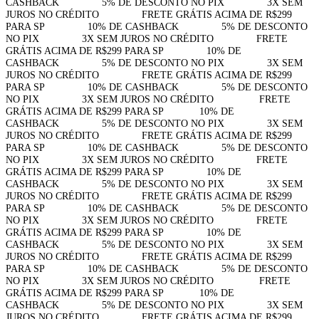
CASHBACK⠀⠀⠀⠀⠀⠀5% DE DESCONTO NO PIX⠀⠀⠀⠀⠀⠀3X SEM
JUROS NO CRÉDITO⠀⠀⠀⠀⠀⠀FRETE GRÁTIS ACIMA DE R$299
PARA SP⠀⠀⠀⠀⠀⠀10% DE CASHBACK⠀⠀⠀⠀⠀⠀5% DE DESCONTO
NO PIX⠀⠀⠀⠀⠀⠀3X SEM JUROS NO CRÉDITO⠀⠀⠀⠀⠀⠀FRETE
GRÁTIS ACIMA DE R$299 PARA SP⠀⠀⠀⠀⠀⠀10% DE
CASHBACK⠀⠀⠀⠀⠀⠀5% DE DESCONTO NO PIX⠀⠀⠀⠀⠀⠀3X SEM
JUROS NO CRÉDITO⠀⠀⠀⠀⠀⠀FRETE GRÁTIS ACIMA DE R$299
PARA SP⠀⠀⠀⠀⠀⠀10% DE CASHBACK⠀⠀⠀⠀⠀⠀5% DE DESCONTO
NO PIX⠀⠀⠀⠀⠀⠀3X SEM JUROS NO CRÉDITO⠀⠀⠀⠀⠀⠀
FRETE
GRÁTIS ACIMA DE R$299 PARA SP⠀⠀⠀⠀⠀10% DE
CASHBACK⠀⠀⠀⠀⠀⠀5% DE DESCONTO NO PIX⠀⠀⠀⠀⠀⠀3X SEM
JUROS NO CRÉDITO⠀⠀⠀⠀⠀⠀FRETE GRÁTIS ACIMA DE R$299
PARA SP⠀⠀⠀⠀⠀⠀10% DE CASHBACK⠀⠀⠀⠀⠀⠀5% DE DESCONTO
NO PIX⠀⠀⠀⠀⠀⠀3X SEM JUROS NO CRÉDITO⠀⠀⠀⠀⠀⠀FRETE
GRÁTIS ACIMA DE R$299 PARA SP⠀⠀⠀⠀⠀⠀10% DE
CASHBACK⠀⠀⠀⠀⠀⠀5% DE DESCONTO NO PIX⠀⠀⠀⠀⠀⠀3X SEM
JUROS NO CRÉDITO⠀⠀⠀⠀⠀⠀FRETE GRÁTIS ACIMA DE R$299
PARA SP⠀⠀⠀⠀⠀⠀10% DE CASHBACK⠀⠀⠀⠀⠀⠀5% DE DESCONTO
NO PIX⠀⠀⠀⠀⠀⠀3X SEM JUROS NO CRÉDITO⠀⠀⠀⠀⠀⠀FRETE
GRÁTIS ACIMA DE R$299 PARA SP⠀⠀⠀⠀⠀⠀10% DE
CASHBACK⠀⠀⠀⠀⠀⠀5% DE DESCONTO NO PIX⠀⠀⠀⠀⠀⠀3X SEM
JUROS NO CRÉDITO⠀⠀⠀⠀⠀⠀FRETE GRÁTIS ACIMA DE R$299
PARA SP⠀⠀⠀⠀⠀⠀10% DE CASHBACK⠀⠀⠀⠀⠀⠀5% DE DESCONTO
NO PIX⠀⠀⠀⠀⠀⠀3X SEM JUROS NO CRÉDITO⠀⠀⠀⠀⠀⠀
FRETE
GRÁTIS ACIMA DE R$299 PARA SP⠀⠀⠀⠀⠀10% DE
CASHBACK⠀⠀⠀⠀⠀⠀5% DE DESCONTO NO PIX⠀⠀⠀⠀⠀⠀3X SEM
JUROS NO CRÉDITO⠀⠀⠀⠀⠀⠀FRETE GRÁTIS ACIMA DE R$299