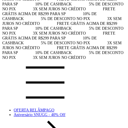
PARA SP⠀⠀⠀⠀⠀⠀10% DE CASHBACK⠀⠀⠀⠀⠀⠀5% DE DESCONTO
NO PIX⠀⠀⠀⠀⠀⠀3X SEM JUROS NO CRÉDITO⠀⠀⠀⠀⠀⠀FRETE
GRÁTIS ACIMA DE R$299 PARA SP⠀⠀⠀⠀⠀⠀10% DE
CASHBACK⠀⠀⠀⠀⠀⠀5% DE DESCONTO NO PIX⠀⠀⠀⠀⠀⠀3X SEM
JUROS NO CRÉDITO⠀⠀⠀⠀⠀⠀FRETE GRÁTIS ACIMA DE R$299
PARA SP⠀⠀⠀⠀⠀⠀10% DE CASHBACK⠀⠀⠀⠀⠀⠀5% DE DESCONTO
NO PIX⠀⠀⠀⠀⠀⠀3X SEM JUROS NO CRÉDITO⠀⠀⠀⠀⠀⠀FRETE
GRÁTIS ACIMA DE R$299 PARA SP⠀⠀⠀⠀⠀⠀10% DE
CASHBACK⠀⠀⠀⠀⠀⠀5% DE DESCONTO NO PIX⠀⠀⠀⠀⠀⠀3X SEM
JUROS NO CRÉDITO⠀⠀⠀⠀⠀⠀FRETE GRÁTIS ACIMA DE R$299
PARA SP⠀⠀⠀⠀⠀⠀10% DE CASHBACK⠀⠀⠀⠀⠀⠀5% DE DESCONTO
NO PIX⠀⠀⠀⠀⠀⠀3X SEM JUROS NO CRÉDITO⠀⠀⠀⠀⠀⠀
OFERTA RELÂMPAGO
Aniversário SNUGG - 40% Off