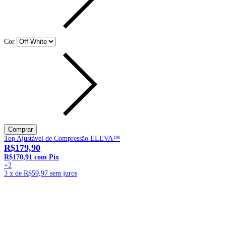
Cor
Top Ajustável de Compressão ELEVA™
R$179,90
R$170,91
com
Pix
+2
3
x de
R$59,97
sem juros