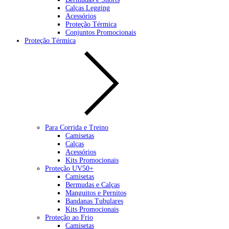
Calças Legging
Acessórios
Proteção Térmica
Conjuntos Promocionais
Proteção Térmica
Para Corrida e Treino
Camisetas
Calças
Acessórios
Kits Promocionais
Proteção UV50+
Camisetas
Bermudas e Calças
Manguitos e Pernitos
Bandanas Tubulares
Kits Promocionais
Proteção ao Frio
Camisetas