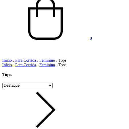
0
Início
.
Para Corrida
.
Feminino
.
Tops
Início
.
Para Corrida
.
Feminino
.
Tops
Tops