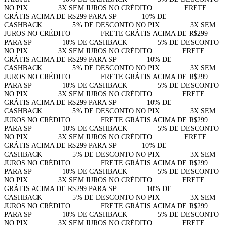
NO PIX⠀⠀⠀⠀⠀⠀3X SEM JUROS NO CRÉDITO⠀⠀⠀⠀⠀⠀
FRETE
GRÁTIS ACIMA DE R$299 PARA SP⠀⠀⠀⠀⠀10% DE
CASHBACK⠀⠀⠀⠀⠀⠀5% DE DESCONTO NO PIX⠀⠀⠀⠀⠀⠀3X SEM
JUROS NO CRÉDITO⠀⠀⠀⠀⠀⠀FRETE GRÁTIS ACIMA DE R$299
PARA SP⠀⠀⠀⠀⠀⠀10% DE CASHBACK⠀⠀⠀⠀⠀⠀5% DE DESCONTO
NO PIX⠀⠀⠀⠀⠀⠀3X SEM JUROS NO CRÉDITO⠀⠀⠀⠀⠀⠀FRETE
GRÁTIS ACIMA DE R$299 PARA SP⠀⠀⠀⠀⠀⠀10% DE
CASHBACK⠀⠀⠀⠀⠀⠀5% DE DESCONTO NO PIX⠀⠀⠀⠀⠀⠀3X SEM
JUROS NO CRÉDITO⠀⠀⠀⠀⠀⠀FRETE GRÁTIS ACIMA DE R$299
PARA SP⠀⠀⠀⠀⠀⠀10% DE CASHBACK⠀⠀⠀⠀⠀⠀5% DE DESCONTO
NO PIX⠀⠀⠀⠀⠀⠀3X SEM JUROS NO CRÉDITO⠀⠀⠀⠀⠀⠀FRETE
GRÁTIS ACIMA DE R$299 PARA SP⠀⠀⠀⠀⠀⠀10% DE
CASHBACK⠀⠀⠀⠀⠀⠀5% DE DESCONTO NO PIX⠀⠀⠀⠀⠀⠀3X SEM
JUROS NO CRÉDITO⠀⠀⠀⠀⠀⠀FRETE GRÁTIS ACIMA DE R$299
PARA SP⠀⠀⠀⠀⠀⠀10% DE CASHBACK⠀⠀⠀⠀⠀⠀5% DE DESCONTO
NO PIX⠀⠀⠀⠀⠀⠀3X SEM JUROS NO CRÉDITO⠀⠀⠀⠀⠀⠀
FRETE
GRÁTIS ACIMA DE R$299 PARA SP⠀⠀⠀⠀⠀10% DE
CASHBACK⠀⠀⠀⠀⠀⠀5% DE DESCONTO NO PIX⠀⠀⠀⠀⠀⠀3X SEM
JUROS NO CRÉDITO⠀⠀⠀⠀⠀⠀FRETE GRÁTIS ACIMA DE R$299
PARA SP⠀⠀⠀⠀⠀⠀10% DE CASHBACK⠀⠀⠀⠀⠀⠀5% DE DESCONTO
NO PIX⠀⠀⠀⠀⠀⠀3X SEM JUROS NO CRÉDITO⠀⠀⠀⠀⠀⠀FRETE
GRÁTIS ACIMA DE R$299 PARA SP⠀⠀⠀⠀⠀⠀10% DE
CASHBACK⠀⠀⠀⠀⠀⠀5% DE DESCONTO NO PIX⠀⠀⠀⠀⠀⠀3X SEM
JUROS NO CRÉDITO⠀⠀⠀⠀⠀⠀FRETE GRÁTIS ACIMA DE R$299
PARA SP⠀⠀⠀⠀⠀⠀10% DE CASHBACK⠀⠀⠀⠀⠀⠀5% DE DESCONTO
NO PIX⠀⠀⠀⠀⠀⠀3X SEM JUROS NO CRÉDITO⠀⠀⠀⠀⠀⠀FRETE