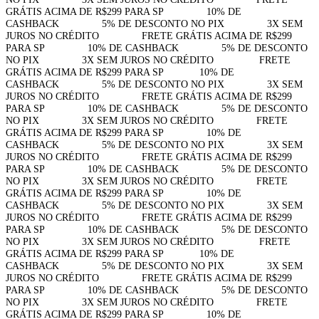
GRÁTIS ACIMA DE R$299 PARA SP⠀⠀⠀⠀⠀⠀10% DE
CASHBACK⠀⠀⠀⠀⠀⠀5% DE DESCONTO NO PIX⠀⠀⠀⠀⠀⠀3X SEM
JUROS NO CRÉDITO⠀⠀⠀⠀⠀⠀FRETE GRÁTIS ACIMA DE R$299
PARA SP⠀⠀⠀⠀⠀⠀10% DE CASHBACK⠀⠀⠀⠀⠀⠀5% DE DESCONTO
NO PIX⠀⠀⠀⠀⠀⠀3X SEM JUROS NO CRÉDITO⠀⠀⠀⠀⠀⠀
FRETE
GRÁTIS ACIMA DE R$299 PARA SP⠀⠀⠀⠀⠀10% DE
CASHBACK⠀⠀⠀⠀⠀⠀5% DE DESCONTO NO PIX⠀⠀⠀⠀⠀⠀3X SEM
JUROS NO CRÉDITO⠀⠀⠀⠀⠀⠀FRETE GRÁTIS ACIMA DE R$299
PARA SP⠀⠀⠀⠀⠀⠀10% DE CASHBACK⠀⠀⠀⠀⠀⠀5% DE DESCONTO
NO PIX⠀⠀⠀⠀⠀⠀3X SEM JUROS NO CRÉDITO⠀⠀⠀⠀⠀⠀FRETE
GRÁTIS ACIMA DE R$299 PARA SP⠀⠀⠀⠀⠀⠀10% DE
CASHBACK⠀⠀⠀⠀⠀⠀5% DE DESCONTO NO PIX⠀⠀⠀⠀⠀⠀3X SEM
JUROS NO CRÉDITO⠀⠀⠀⠀⠀⠀FRETE GRÁTIS ACIMA DE R$299
PARA SP⠀⠀⠀⠀⠀⠀10% DE CASHBACK⠀⠀⠀⠀⠀⠀5% DE DESCONTO
NO PIX⠀⠀⠀⠀⠀⠀3X SEM JUROS NO CRÉDITO⠀⠀⠀⠀⠀⠀FRETE
GRÁTIS ACIMA DE R$299 PARA SP⠀⠀⠀⠀⠀⠀10% DE
CASHBACK⠀⠀⠀⠀⠀⠀5% DE DESCONTO NO PIX⠀⠀⠀⠀⠀⠀3X SEM
JUROS NO CRÉDITO⠀⠀⠀⠀⠀⠀FRETE GRÁTIS ACIMA DE R$299
PARA SP⠀⠀⠀⠀⠀⠀10% DE CASHBACK⠀⠀⠀⠀⠀⠀5% DE DESCONTO
NO PIX⠀⠀⠀⠀⠀⠀3X SEM JUROS NO CRÉDITO⠀⠀⠀⠀⠀⠀
FRETE
GRÁTIS ACIMA DE R$299 PARA SP⠀⠀⠀⠀⠀10% DE
CASHBACK⠀⠀⠀⠀⠀⠀5% DE DESCONTO NO PIX⠀⠀⠀⠀⠀⠀3X SEM
JUROS NO CRÉDITO⠀⠀⠀⠀⠀⠀FRETE GRÁTIS ACIMA DE R$299
PARA SP⠀⠀⠀⠀⠀⠀10% DE CASHBACK⠀⠀⠀⠀⠀⠀5% DE DESCONTO
NO PIX⠀⠀⠀⠀⠀⠀3X SEM JUROS NO CRÉDITO⠀⠀⠀⠀⠀⠀FRETE
GRÁTIS ACIMA DE R$299 PARA SP⠀⠀⠀⠀⠀⠀10% DE