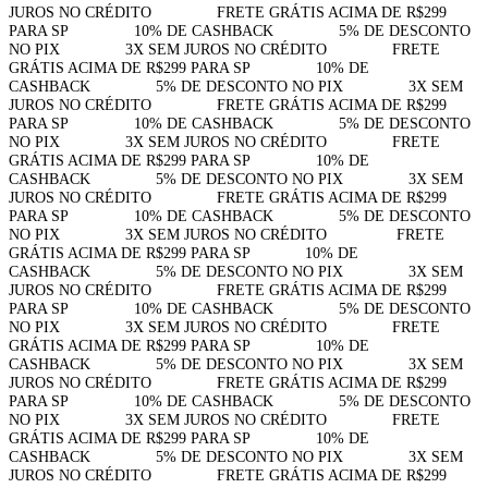
JUROS NO CRÉDITO⠀⠀⠀⠀⠀⠀FRETE GRÁTIS ACIMA DE R$299
PARA SP⠀⠀⠀⠀⠀⠀10% DE CASHBACK⠀⠀⠀⠀⠀⠀5% DE DESCONTO
NO PIX⠀⠀⠀⠀⠀⠀3X SEM JUROS NO CRÉDITO⠀⠀⠀⠀⠀⠀FRETE
GRÁTIS ACIMA DE R$299 PARA SP⠀⠀⠀⠀⠀⠀10% DE
CASHBACK⠀⠀⠀⠀⠀⠀5% DE DESCONTO NO PIX⠀⠀⠀⠀⠀⠀3X SEM
JUROS NO CRÉDITO⠀⠀⠀⠀⠀⠀FRETE GRÁTIS ACIMA DE R$299
PARA SP⠀⠀⠀⠀⠀⠀10% DE CASHBACK⠀⠀⠀⠀⠀⠀5% DE DESCONTO
NO PIX⠀⠀⠀⠀⠀⠀3X SEM JUROS NO CRÉDITO⠀⠀⠀⠀⠀⠀FRETE
GRÁTIS ACIMA DE R$299 PARA SP⠀⠀⠀⠀⠀⠀10% DE
CASHBACK⠀⠀⠀⠀⠀⠀5% DE DESCONTO NO PIX⠀⠀⠀⠀⠀⠀3X SEM
JUROS NO CRÉDITO⠀⠀⠀⠀⠀⠀FRETE GRÁTIS ACIMA DE R$299
PARA SP⠀⠀⠀⠀⠀⠀10% DE CASHBACK⠀⠀⠀⠀⠀⠀5% DE DESCONTO
NO PIX⠀⠀⠀⠀⠀⠀3X SEM JUROS NO CRÉDITO⠀⠀⠀⠀⠀⠀
FRETE
GRÁTIS ACIMA DE R$299 PARA SP⠀⠀⠀⠀⠀10% DE
CASHBACK⠀⠀⠀⠀⠀⠀5% DE DESCONTO NO PIX⠀⠀⠀⠀⠀⠀3X SEM
JUROS NO CRÉDITO⠀⠀⠀⠀⠀⠀FRETE GRÁTIS ACIMA DE R$299
PARA SP⠀⠀⠀⠀⠀⠀10% DE CASHBACK⠀⠀⠀⠀⠀⠀5% DE DESCONTO
NO PIX⠀⠀⠀⠀⠀⠀3X SEM JUROS NO CRÉDITO⠀⠀⠀⠀⠀⠀FRETE
GRÁTIS ACIMA DE R$299 PARA SP⠀⠀⠀⠀⠀⠀10% DE
CASHBACK⠀⠀⠀⠀⠀⠀5% DE DESCONTO NO PIX⠀⠀⠀⠀⠀⠀3X SEM
JUROS NO CRÉDITO⠀⠀⠀⠀⠀⠀FRETE GRÁTIS ACIMA DE R$299
PARA SP⠀⠀⠀⠀⠀⠀10% DE CASHBACK⠀⠀⠀⠀⠀⠀5% DE DESCONTO
NO PIX⠀⠀⠀⠀⠀⠀3X SEM JUROS NO CRÉDITO⠀⠀⠀⠀⠀⠀FRETE
GRÁTIS ACIMA DE R$299 PARA SP⠀⠀⠀⠀⠀⠀10% DE
CASHBACK⠀⠀⠀⠀⠀⠀5% DE DESCONTO NO PIX⠀⠀⠀⠀⠀⠀3X SEM
JUROS NO CRÉDITO⠀⠀⠀⠀⠀⠀FRETE GRÁTIS ACIMA DE R$299