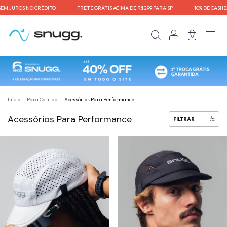
M JUROS NO CRÉDITO⠀⠀⠀⠀⠀⠀FRETE GRÁTIS ACIMA DE R$299 PARA SP⠀⠀⠀⠀⠀⠀10% DE CASHB
0
Início
.
Para Corrida
.
Acessórios Para Performance
Acessórios Para Performance
FILTRAR