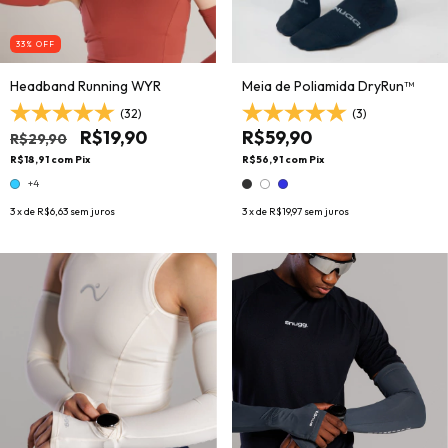
33
% OFF
Headband Running WYR
Meia de Poliamida DryRun™
(32)
(3)
R$19,90
R$59,90
R$29,90
R$18,91
com
Pix
R$56,91
com
Pix
+4
3
x de
R$6,63
sem juros
3
x de
R$19,97
sem juros