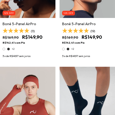
12
% OFF
12
% OFF
Boné 5-Panel AirPro
Boné 5-Panel AirPro
(11)
(19)
R$149,90
R$149,90
R$169,90
R$169,90
R$142,41
com
Pix
R$142,41
com
Pix
+2
+2
3
x de
R$49,97
sem juros
3
x de
R$49,97
sem juros