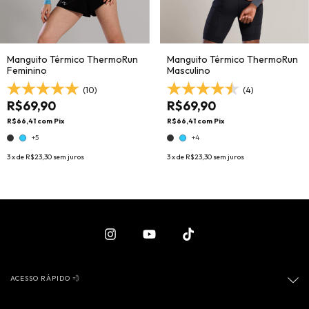
Manguito Térmico ThermoRun
Manguito Térmico ThermoRun
Feminino
Masculino
(10)
(4)
R$69,90
R$69,90
R$66,41
com
Pix
R$66,41
com
Pix
+5
+4
3
x de
R$23,30
sem juros
3
x de
R$23,30
sem juros
ACESSO RÁPIDO 💨