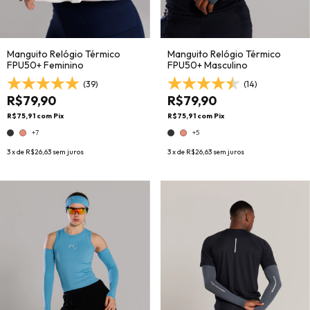
Manguito Relógio Térmico
Manguito Relógio Térmico
FPU50+ Feminino
FPU50+ Masculino
(39)
(14)
R$79,90
R$79,90
R$75,91
com
Pix
R$75,91
com
Pix
+7
+5
3
x de
R$26,63
sem juros
3
x de
R$26,63
sem juros