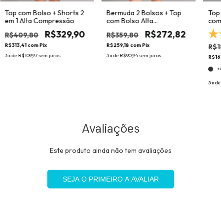
Top com Bolso + Shorts 2
Bermuda 2 Bolsos + Top
Top
em 1 Alta Compressão
com Bolso Alta
com
Compressão
R$329,90
R$272,82
R$409,80
R$359,80
R$313,41
com
Pix
R$259,18
com
Pix
R$1
3
x de
R$109,97
sem juros
3
x de
R$90,94
sem juros
R$16
+
3
x d
Avaliações
Este produto ainda não tem avaliações
SEJA O PRIMEIRO A AVALIAR