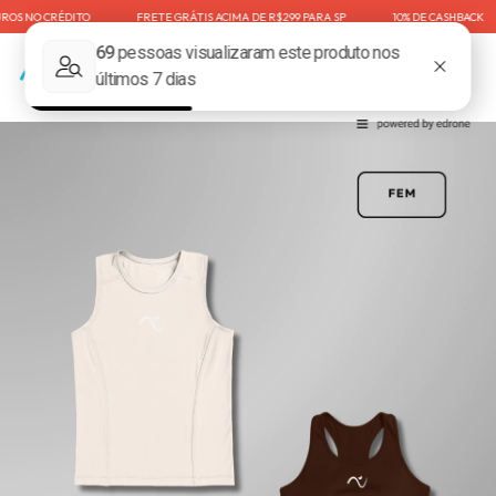
S NO CRÉDITO⠀⠀⠀⠀⠀⠀FRETE GRÁTIS ACIMA DE R$299 PARA SP⠀⠀⠀⠀⠀⠀10% DE CASHBACK⠀⠀⠀
0