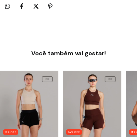
Você também vai gostar!
19
% OFF
24
% OFF
11
% 