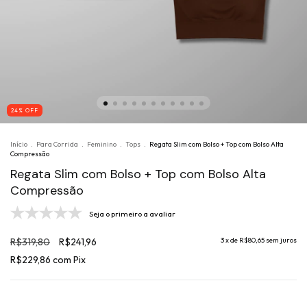
24
% OFF
Início
.
Para Corrida
.
Feminino
.
Tops
.
Regata Slim com Bolso + Top com Bolso Alta
Compressão
Regata Slim com Bolso + Top com Bolso Alta
Compressão
Seja o primeiro a avaliar
R$319,80
R$241,96
3
x de
R$80,65
sem juros
R$229,86
com
Pix