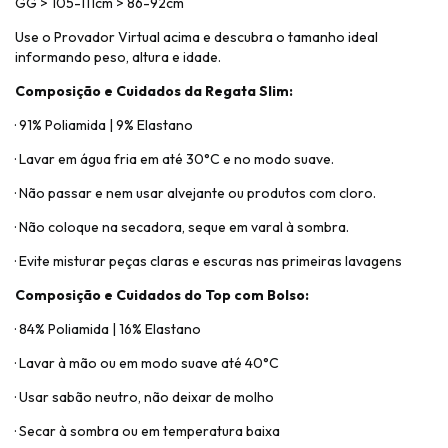
GG > 105-111cm > 86-92cm
Use o Provador Virtual acima e descubra o tamanho ideal
informando peso, altura e idade.
Composição e Cuidados da Regata Slim:
· 91% Poliamida | 9% Elastano
· Lavar em água fria em até 30°C e no modo suave.
· Não passar e nem usar alvejante ou produtos com cloro.
· Não coloque na secadora, seque em varal à sombra.
· Evite misturar peças claras e escuras nas primeiras lavagens
Composição e Cuidados do Top com Bolso:
· 84% Poliamida | 16% Elastano
· Lavar à mão ou em modo suave até 40°C
· Usar sabão neutro, não deixar de molho
· Secar à sombra ou em temperatura baixa