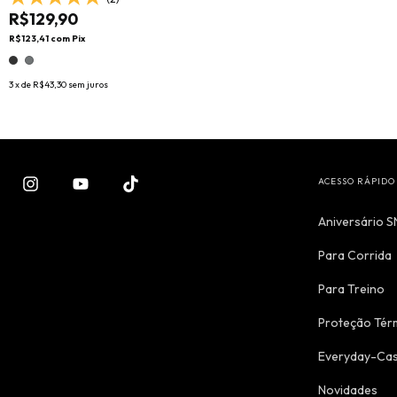
R$129,90
R$123,41
com
Pix
3
x de
R$43,30
sem juros
ACESSO RÁPIDO 
Aniversário 
Para Corrida
Para Treino
Proteção Tér
Everyday-Cas
Novidades