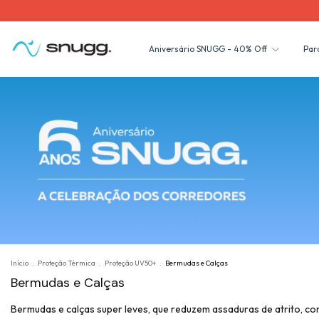
FRE
Aniversário SNUGG - 40% Off
Par
Início
.
Proteção Térmica
.
Proteção UV50+
.
Bermudas e Calças
Bermudas e Calças
Bermudas e calças super leves, que reduzem assaduras de atrito, co