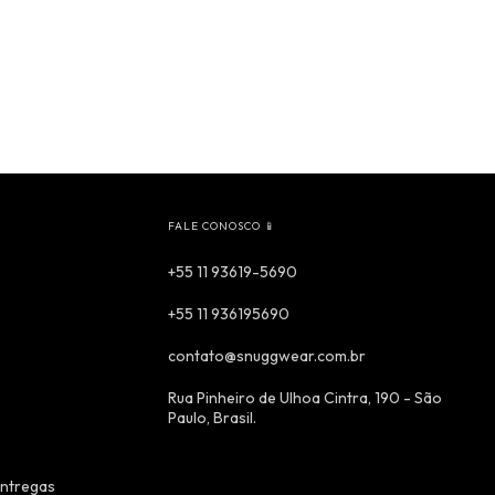
FALE CONOSCO 📱
+55 11 93619-5690
+55 11 936195690
contato@snuggwear.com.br
Rua Pinheiro de Ulhoa Cintra, 190 - São
Paulo, Brasil.
Entregas