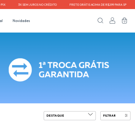
X⠀⠀⠀⠀⠀⠀3X SEM JUROS NO CRÉDITO⠀⠀⠀⠀⠀⠀FRETE GRÁTIS ACIMA DE R$299 PARA SP⠀⠀⠀⠀⠀⠀
al
Novidades
0
FILTRAR