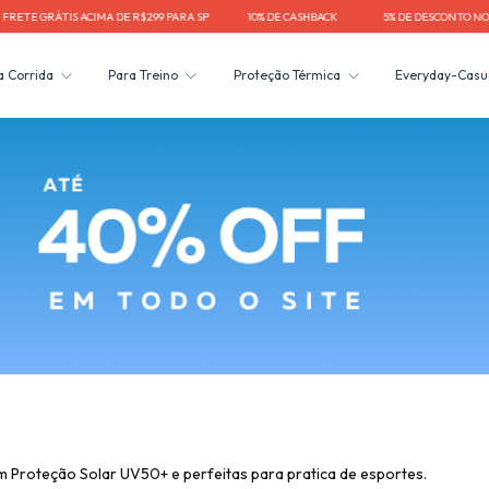
TE GRÁTIS ACIMA DE R$299 PARA SP⠀⠀⠀⠀⠀10% DE CASHBACK⠀⠀⠀⠀⠀⠀5% DE DESCONTO NO PI
a Corrida
Para Treino
Proteção Térmica
Everyday-Casu
m Proteção Solar UV50+ e perfeitas para pratica de esportes.