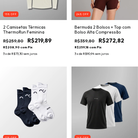
15
% OFF
24
% OFF
2 Camisetas Térmicas
Bermuda 2 Bolsos + Top com
ThermoRun Feminina
Bolso Alta Compressão
R$219,89
R$272,82
R$259,80
R$359,80
R$208,90
com
Pix
R$259,18
com
Pix
3
x de
R$73,30
sem juros
3
x de
R$90,94
sem juros
17
% OFF
24
% OFF