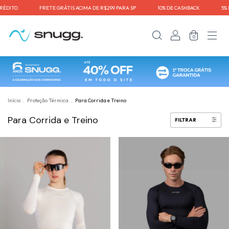
ITO⠀⠀⠀⠀⠀⠀FRETE GRÁTIS ACIMA DE R$299 PARA SP⠀⠀⠀⠀⠀⠀10% DE CASHBACK⠀⠀⠀⠀⠀⠀5% DE D
0
Início
.
Proteção Térmica
.
Para Corrida e Treino
Para Corrida e Treino
FILTRAR