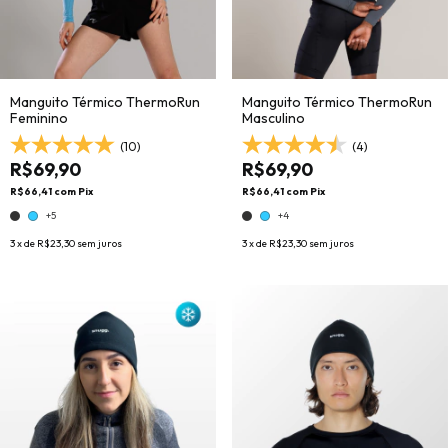
Manguito Térmico ThermoRun
Manguito Térmico ThermoRun
Feminino
Masculino
(10)
(4)
R$69,90
R$69,90
R$66,41
com
Pix
R$66,41
com
Pix
+5
+4
3
x de
R$23,30
sem juros
3
x de
R$23,30
sem juros