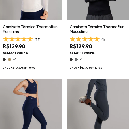
Camiseta Térmica ThermoRun
Camiseta Térmica ThermoRun
Feminina
Masculina
(35)
(6)
R$129,90
R$129,90
R$123,41
com
Pix
R$123,41
com
Pix
+3
+1
3
x de
R$43,30
sem juros
3
x de
R$43,30
sem juros