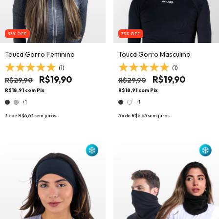
33
% OFF
33
% OFF
Touca Gorro Feminino
Touca Gorro Masculino
(1)
(1)
R$19,90
R$19,90
R$29,90
R$29,90
R$18,91
com
Pix
R$18,91
com
Pix
+1
+1
3
x de
R$6,63
sem juros
3
x de
R$6,63
sem juros