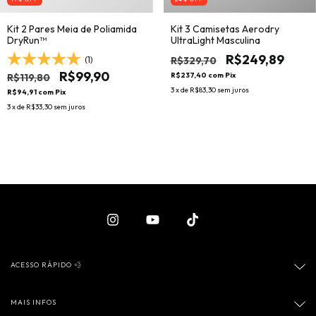
Kit 2 Pares Meia de Poliamida
Kit 3 Camisetas Aerodry
DryRun™
UltraLight Masculina
R$249,89
R$329,70
(1)
R$99,90
R$237,40
com
Pix
R$119,80
3
x de
R$83,30
sem juros
R$94,91
com
Pix
3
x de
R$33,30
sem juros
ACESSO RÁPIDO 💨
MAIS INFOS