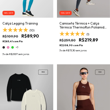
18
% OFF
15
% OFF
Calça Legging Training
Camiseta Térmica + Calça
Térmica ThermoRun Poliamida
(10)
Masculina
(1)
R$89,90
R$109,90
R$219,89
R$259,80
R$85,41
com
Pix
R$208,90
com
Pix
+3
3
x de
R$73,30
sem juros
3
x de
R$29,97
sem juros