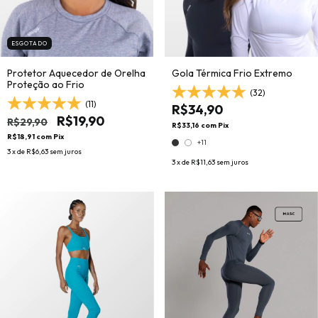
ESGOTADO
Protetor Aquecedor de Orelha
Gola Térmica Frio Extremo
Proteção ao Frio
(32)
(11)
R$34,90
R$19,90
R$29,90
R$33,16
com
Pix
R$18,91
com
Pix
+11
3
x de
R$6,63
sem juros
3
x de
R$11,63
sem juros