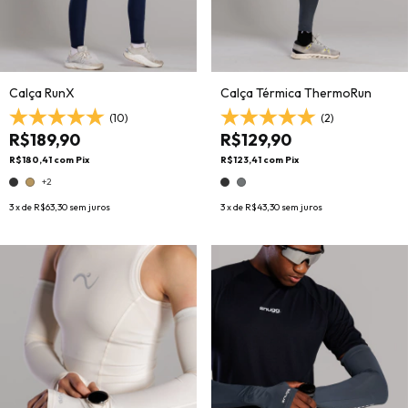
Calça RunX
Calça Térmica ThermoRun
(10)
(2)
R$189,90
R$129,90
R$180,41
com
Pix
R$123,41
com
Pix
+2
3
x de
R$63,30
sem juros
3
x de
R$43,30
sem juros