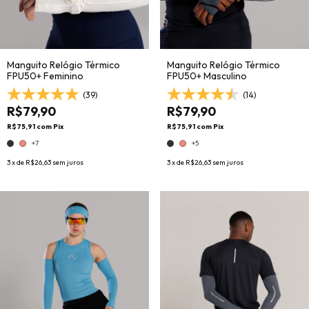
Manguito Relógio Térmico
Manguito Relógio Térmico
FPU50+ Feminino
FPU50+ Masculino
(39)
(14)
R$79,90
R$79,90
R$75,91
com
Pix
R$75,91
com
Pix
+7
+5
3
x de
R$26,63
sem juros
3
x de
R$26,63
sem juros