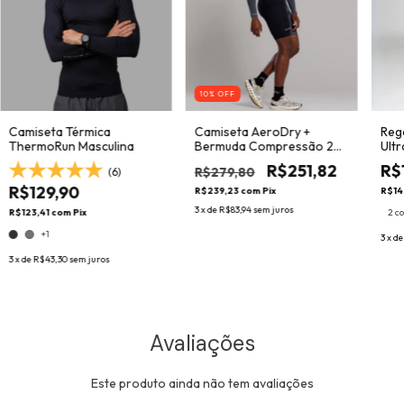
10
% OFF
Camiseta Térmica
Camiseta AeroDry +
Reg
ThermoRun Masculina
Bermuda Compressão 2
Ult
Bolsos Masculina
R$251,82
R$
R$279,80
(6)
R$129,90
R$239,23
com
Pix
R$14
3
x de
R$83,94
sem juros
R$123,41
com
Pix
2 c
+1
3
x d
3
x de
R$43,30
sem juros
Avaliações
Este produto ainda não tem avaliações