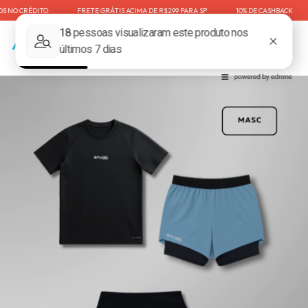
NO CRÉDITO⠀⠀⠀⠀⠀⠀FRETE GRÁTIS ACIMA DE R$299 PARA SP⠀⠀⠀⠀⠀⠀10% DE CASHBACK⠀⠀⠀⠀⠀⠀
0