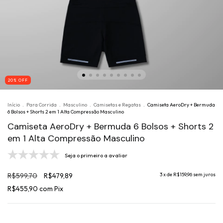
20
% OFF
Início
.
Para Corrida
.
Masculino
.
Camisetas e Regatas
.
Camiseta AeroDry + Bermuda
6 Bolsos + Shorts 2 em 1 Alta Compressão Masculino
Camiseta AeroDry + Bermuda 6 Bolsos + Shorts 2
em 1 Alta Compressão Masculino
Seja o primeiro a avaliar
R$599,70
R$479,89
3
x de
R$159,96
sem juros
R$455,90
com
Pix