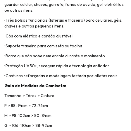
guardar celular, chaves, garrafa, fones de ouvido, gel, eletrólitos
ou outros itens.
· Três bolsos funcionais (laterais e traseiro) para celulares, géis,
chaves e outros pequenos itens.
· Cós com elástico e cordão ajustável
· Suporte traseiro para camiseta ou toalha
· Barra que não sobe nem enrola durante o movimento
· Proteção UV50+, secagem rápida e tecnologia antiodor
· Costuras reforçadas e modelagem testada por atletas reais
Guia de Medidas da Camiseta:
Tamanho > Tórax > Cintura
P > 88-94cm > 72-76cm
M > 98-102cm > 80-84cm
G > 106-110cm > 88-92cm